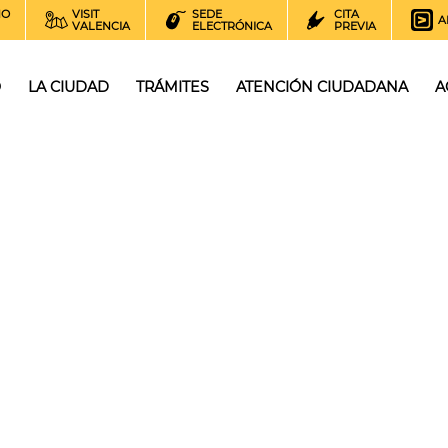
NO
VISIT
SEDE
CITA
A
VALENCIA
ELECTRÓNICA
PREVIA
O
LA CIUDAD
TRÁMITES
ATENCIÓN CIUDADANA
A