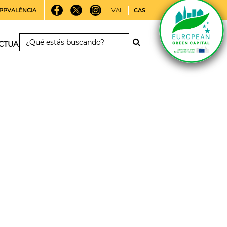
PPVALÈNCIA
VAL
CAS
CTUALIDAD