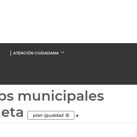
ATENCIÓN CIUDADANA
bs municipales
ueta
.
plan igualdad