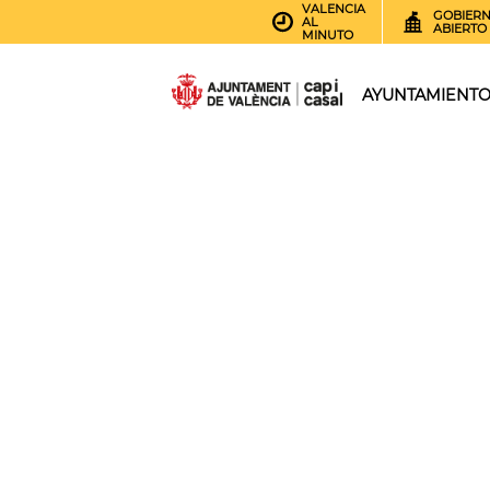
VALENCIA
GOBIER
AL
ABIERTO
MINUTO
AYUNTAMIENT