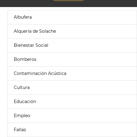
Albufera
Alquería de Solache
Bienestar Social
Bomberos
Contaminación Acústica
Cultura
Educación
Empleo
Fallas