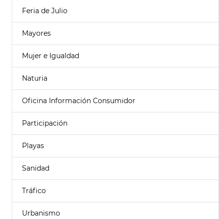
Feria de Julio
Mayores
Mujer e Igualdad
Naturia
Oficina Información Consumidor
Participación
Playas
Sanidad
Tráfico
Urbanismo