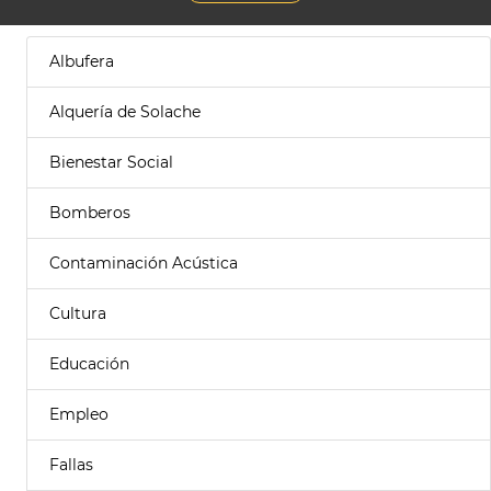
Albufera
Alquería de Solache
Bienestar Social
Bomberos
Contaminación Acústica
Cultura
Educación
Empleo
Fallas