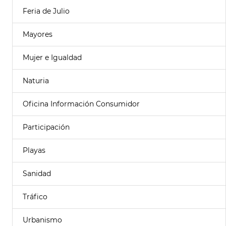
Feria de Julio
Mayores
Mujer e Igualdad
Naturia
Oficina Información Consumidor
Participación
Playas
Sanidad
Tráfico
Urbanismo