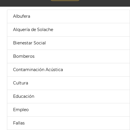
Albufera
Alquería de Solache
Bienestar Social
Bomberos
Contaminación Acústica
Cultura
Educación
Empleo
Fallas