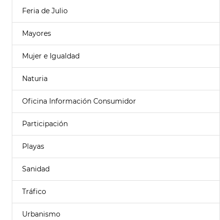
Feria de Julio
Mayores
Mujer e Igualdad
Naturia
Oficina Información Consumidor
Participación
Playas
Sanidad
Tráfico
Urbanismo