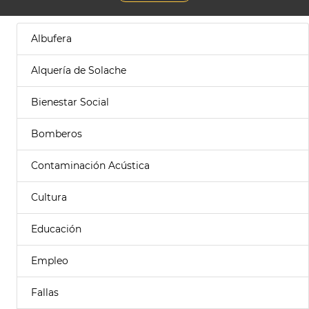
Albufera
Alquería de Solache
Bienestar Social
Bomberos
Contaminación Acústica
Cultura
Educación
Empleo
Fallas