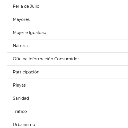
Feria de Julio
Mayores
Mujer e Igualdad
Naturia
Oficina Información Consumidor
Participación
Playas
Sanidad
Tráfico
Urbanismo