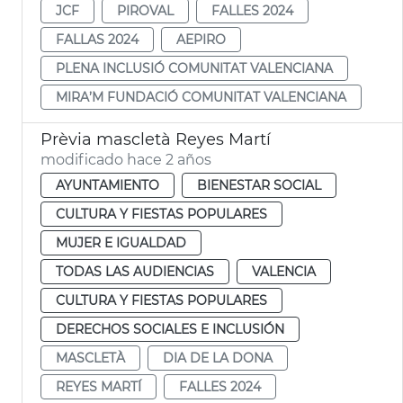
JCF
PIROVAL
FALLES 2024
FALLAS 2024
AEPIRO
PLENA INCLUSIÓ COMUNITAT VALENCIANA
MIRA’M FUNDACIÓ COMUNITAT VALENCIANA
Prèvia mascletà Reyes Martí
modificado hace 2 años
AYUNTAMIENTO
BIENESTAR SOCIAL
CULTURA Y FIESTAS POPULARES
MUJER E IGUALDAD
TODAS LAS AUDIENCIAS
VALENCIA
CULTURA Y FIESTAS POPULARES
DERECHOS SOCIALES E INCLUSIÓN
MASCLETÀ
DIA DE LA DONA
REYES MARTÍ
FALLES 2024