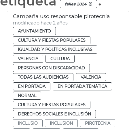
etiqueta
.
falles 2024
Campaña uso responsable pirotecnia
modificado hace 2 años
AYUNTAMIENTO
CULTURA Y FIESTAS POPULARES
IGUALDAD Y POLÍTICAS INCLUSIVAS
VALENCIA
CULTURA
PERSONAS CON DISCAPACIDAD
TODAS LAS AUDIENCIAS
VALENCIA
EN PORTADA
EN PORTADA TEMÁTICA
NORMAL
CULTURA Y FIESTAS POPULARES
DERECHOS SOCIALES E INCLUSIÓN
INCLUSIÓ
INCLUSIÓN
PIROTÈCNIA