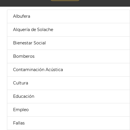
Albufera
Alquería de Solache
Bienestar Social
Bomberos
Contaminación Acústica
Cultura
Educación
Empleo
Fallas