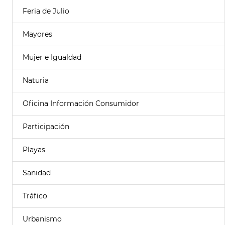
Feria de Julio
Mayores
Mujer e Igualdad
Naturia
Oficina Información Consumidor
Participación
Playas
Sanidad
Tráfico
Urbanismo