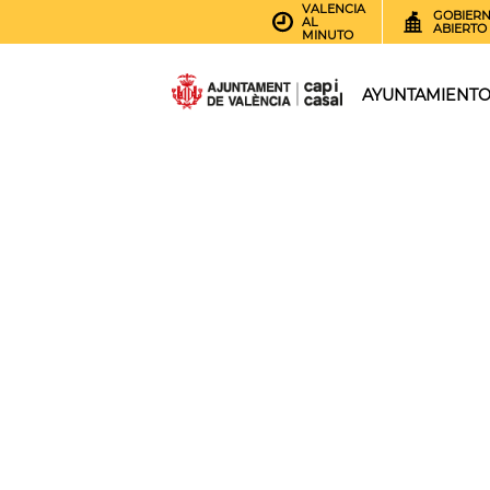
VALENCIA
GOBIER
AL
ABIERTO
MINUTO
AYUNTAMIENT