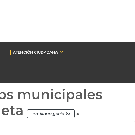
ATENCIÓN CIUDADANA
bs municipales
ueta
.
emiliano gacía