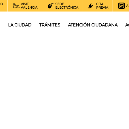
NO
VISIT
SEDE
CITA
A
VALENCIA
ELECTRÓNICA
PREVIA
O
LA CIUDAD
TRÁMITES
ATENCIÓN CIUDADANA
A