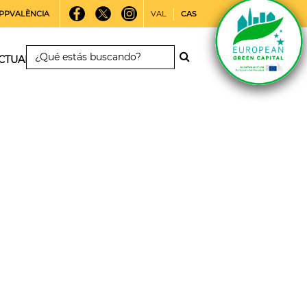
PPVALÈNCIA
VAL
CAS
CTUALIDAD