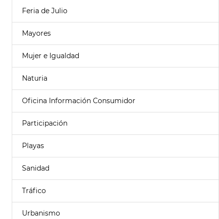
Feria de Julio
Mayores
Mujer e Igualdad
Naturia
Oficina Información Consumidor
Participación
Playas
Sanidad
Tráfico
Urbanismo