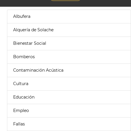
Albufera
Alquería de Solache
Bienestar Social
Bomberos
Contaminación Acústica
Cultura
Educación
Empleo
Fallas