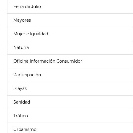
Feria de Julio
Mayores
Mujer e Igualdad
Naturia
Oficina Información Consumidor
Participación
Playas
Sanidad
Tráfico
Urbanismo