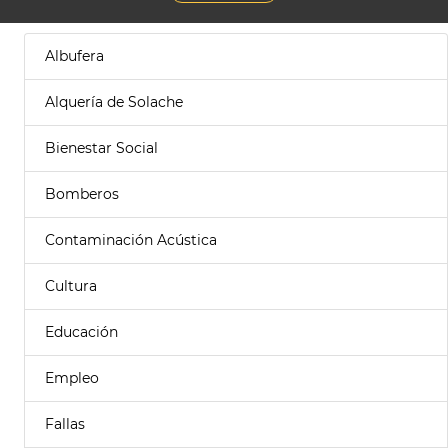
Albufera
Alquería de Solache
Bienestar Social
Bomberos
Contaminación Acústica
Cultura
Educación
Empleo
Fallas