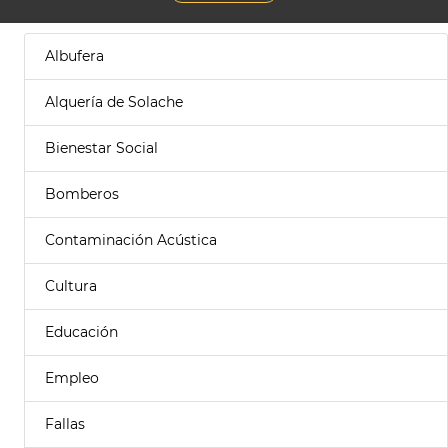
Albufera
Alquería de Solache
Bienestar Social
Bomberos
Contaminación Acústica
Cultura
Educación
Empleo
Fallas