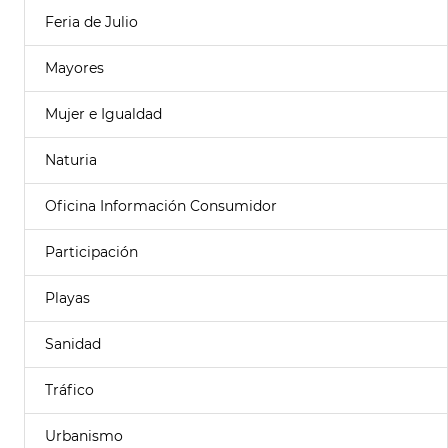
Feria de Julio
Mayores
Mujer e Igualdad
Naturia
Oficina Información Consumidor
Participación
Playas
Sanidad
Tráfico
Urbanismo