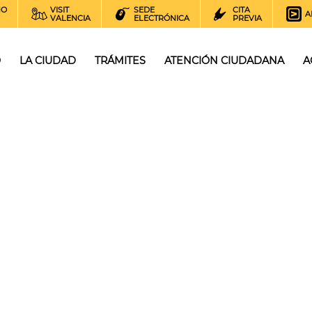
NO
VISIT
SEDE
CITA
A
VALENCIA
ELECTRÓNICA
PREVIA
O
LA CIUDAD
TRÁMITES
ATENCIÓN CIUDADANA
A