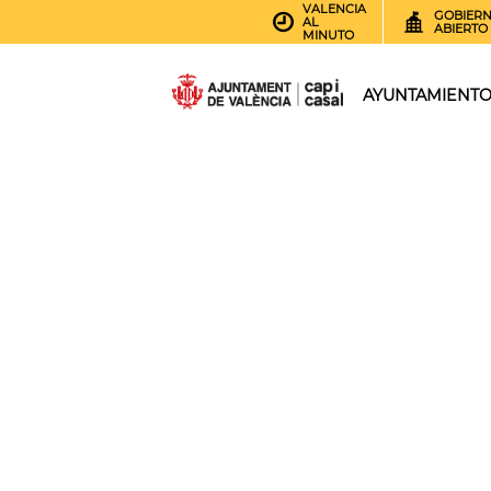
VALENCIA
GOBIER
AL
ABIERTO
MINUTO
AYUNTAMIENT