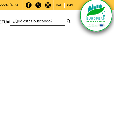
PPVALÈNCIA
VAL
CAS
CTUALIDAD