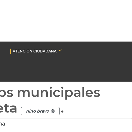
ATENCIÓN CIUDADANA
bs municipales
eta
.
nino bravo
na