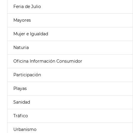
Feria de Julio
Mayores
Mujer e Igualdad
Naturia
Oficina Información Consumidor
Participación
Playas
Sanidad
Tráfico
Urbanismo