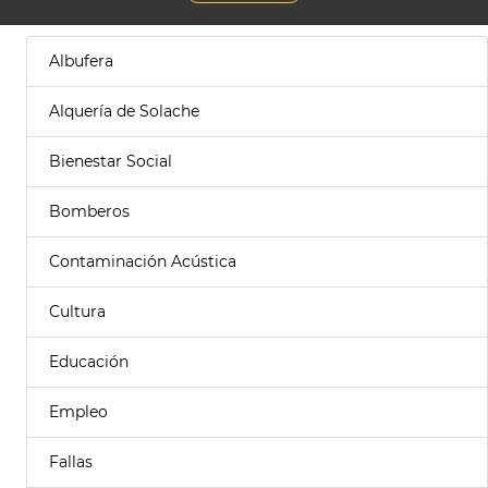
Albufera
Alquería de Solache
Bienestar Social
Bomberos
Contaminación Acústica
Cultura
Educación
Empleo
Fallas