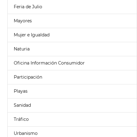
Feria de Julio
Mayores
Mujer e Igualdad
Naturia
Oficina Información Consumidor
Participación
Playas
Sanidad
Tráfico
Urbanismo