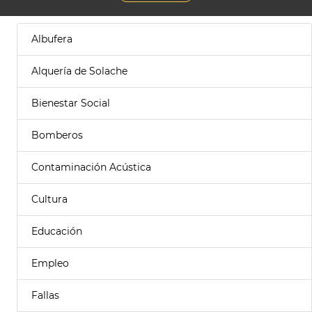
Albufera
Alquería de Solache
Bienestar Social
Bomberos
Contaminación Acústica
Cultura
Educación
Empleo
Fallas