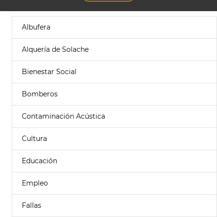
Albufera
Alquería de Solache
Bienestar Social
Bomberos
Contaminación Acústica
Cultura
Educación
Empleo
Fallas