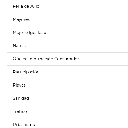
Feria de Julio
Mayores
Mujer e Igualdad
Naturia
Oficina Información Consumidor
Participación
Playas
Sanidad
Tráfico
Urbanismo