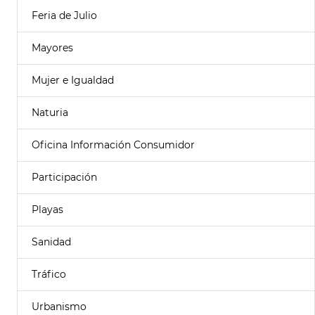
Feria de Julio
Mayores
Mujer e Igualdad
Naturia
Oficina Información Consumidor
Participación
Playas
Sanidad
Tráfico
Urbanismo