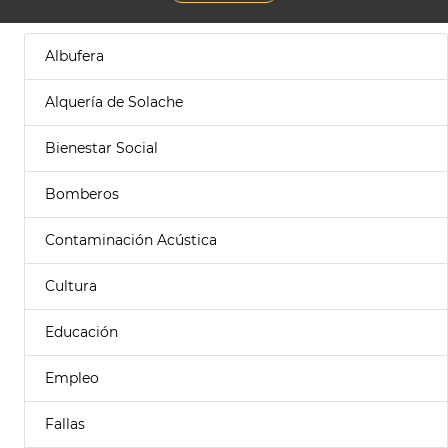
Albufera
Alquería de Solache
Bienestar Social
Bomberos
Contaminación Acústica
Cultura
Educación
Empleo
Fallas