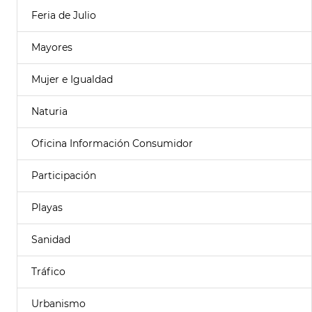
Feria de Julio
Mayores
Mujer e Igualdad
Naturia
Oficina Información Consumidor
Participación
Playas
Sanidad
Tráfico
Urbanismo