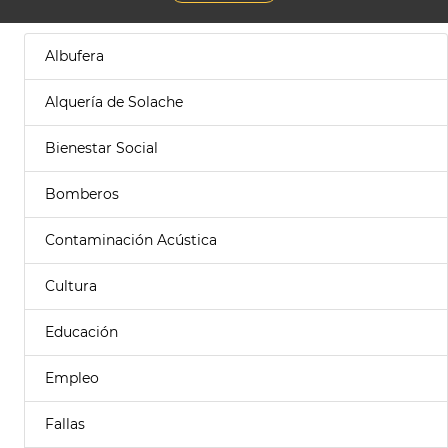
Albufera
Alquería de Solache
Bienestar Social
Bomberos
Contaminación Acústica
Cultura
Educación
Empleo
Fallas