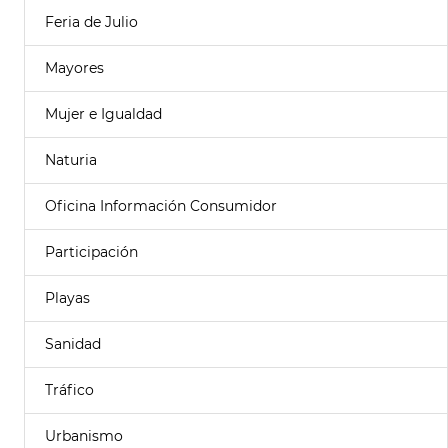
Feria de Julio
Mayores
Mujer e Igualdad
Naturia
Oficina Información Consumidor
Participación
Playas
Sanidad
Tráfico
Urbanismo