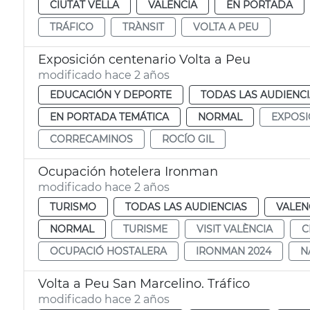
CIUTAT VELLA
VALENCIA
EN PORTADA
TRÁFICO
TRÀNSIT
VOLTA A PEU
Exposición centenario Volta a Peu
modificado hace 2 años
EDUCACIÓN Y DEPORTE
TODAS LAS AUDIENC
EN PORTADA TEMÁTICA
NORMAL
EXPOSI
CORRECAMINOS
ROCÍO GIL
Ocupación hotelera Ironman
modificado hace 2 años
TURISMO
TODAS LAS AUDIENCIAS
VALEN
NORMAL
TURISME
VISIT VALÈNCIA
C
OCUPACIÓ HOSTALERA
IRONMAN 2024
N
Volta a Peu San Marcelino. Tráfico
modificado hace 2 años