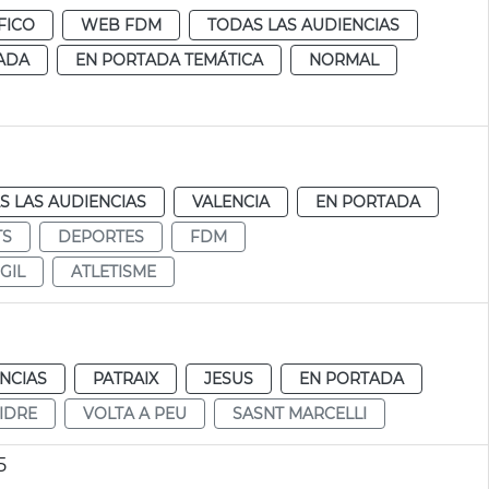
FICO
WEB FDM
TODAS LAS AUDIENCIAS
ADA
EN PORTADA TEMÁTICA
NORMAL
S LAS AUDIENCIAS
VALENCIA
EN PORTADA
TS
DEPORTES
FDM
GIL
ATLETISME
NCIAS
PATRAIX
JESUS
EN PORTADA
SIDRE
VOLTA A PEU
SASNT MARCELLI
5