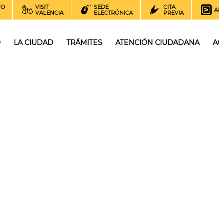
NO
VISIT
SEDE
CITA
A
VALENCIA
ELECTRÓNICA
PREVIA
O
LA CIUDAD
TRÁMITES
ATENCIÓN CIUDADANA
A