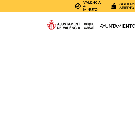
VALENCIA
GOBIER
AL
ABIERTO
MINUTO
AYUNTAMIENT