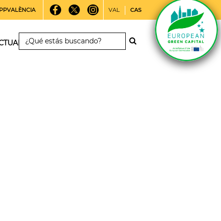
PPVALÈNCIA
VAL
CAS
CTUALIDAD