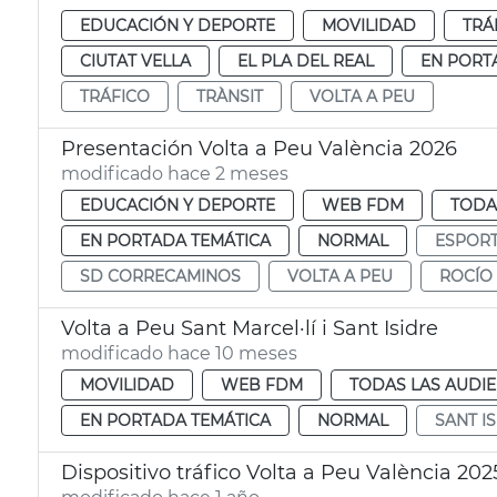
EDUCACIÓN Y DEPORTE
MOVILIDAD
TRÁ
CIUTAT VELLA
EL PLA DEL REAL
EN PORT
TRÁFICO
TRÀNSIT
VOLTA A PEU
Presentación Volta a Peu València 2026
modificado hace 2 meses
EDUCACIÓN Y DEPORTE
WEB FDM
TODA
EN PORTADA TEMÁTICA
NORMAL
ESPOR
SD CORRECAMINOS
VOLTA A PEU
ROCÍO 
Volta a Peu Sant Marcel·lí i Sant Isidre
modificado hace 10 meses
MOVILIDAD
WEB FDM
TODAS LAS AUDIE
EN PORTADA TEMÁTICA
NORMAL
SANT I
Dispositivo tráfico Volta a Peu València 202