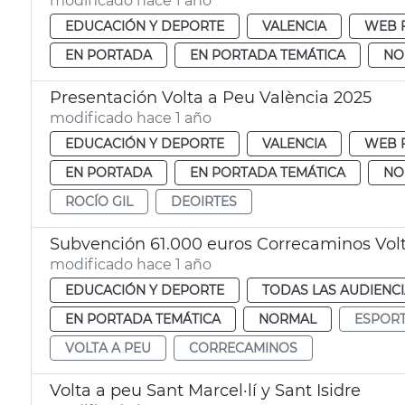
modificado hace 1 año
EDUCACIÓN Y DEPORTE
VALENCIA
WEB 
EN PORTADA
EN PORTADA TEMÁTICA
NO
Presentación Volta a Peu València 2025
modificado hace 1 año
EDUCACIÓN Y DEPORTE
VALENCIA
WEB 
EN PORTADA
EN PORTADA TEMÁTICA
NO
ROCÍO GIL
DEOIRTES
Subvención 61.000 euros Correcaminos Vol
modificado hace 1 año
EDUCACIÓN Y DEPORTE
TODAS LAS AUDIENC
EN PORTADA TEMÁTICA
NORMAL
ESPOR
VOLTA A PEU
CORRECAMINOS
Volta a peu Sant Marcel·lí y Sant Isidre