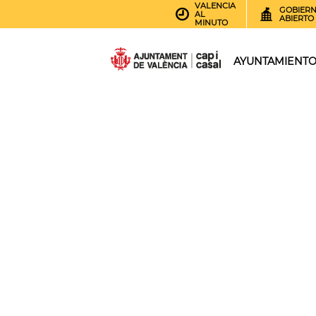
VALENCIA
GOBIER
AL
ABIERTO
MINUTO
AYUNTAMIENT