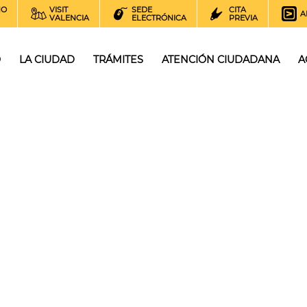
NO
VISIT
SEDE
CITA
A
VALENCIA
ELECTRÓNICA
PREVIA
O
LA CIUDAD
TRÁMITES
ATENCIÓN CIUDADANA
A