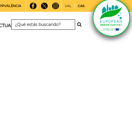
PPVALÈNCIA
VAL
CAS
CTUALIDAD