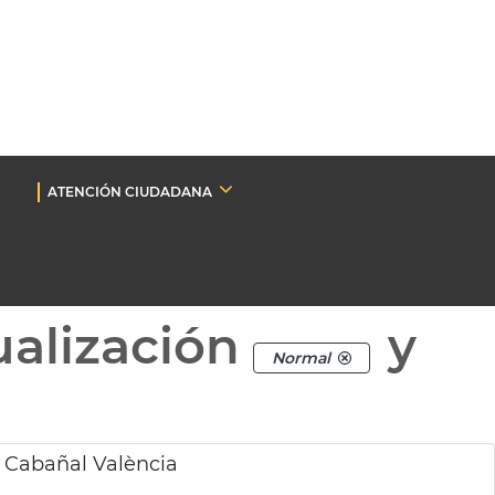
ATENCIÓN CIUDADANA
ualización
y
Normal
s Cabañal València