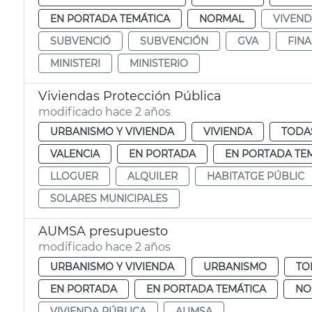
EN PORTADA TEMÁTICA
NORMAL
VIVEND
SUBVENCIÓ
SUBVENCIÓN
GVA
FIN
MINISTERI
MINISTERIO
Viviendas Protección Pública
modificado hace 2 años
URBANISMO Y VIVIENDA
VIVIENDA
TODAS
VALENCIA
EN PORTADA
EN PORTADA TE
LLOGUER
ALQUILER
HABITATGE PÚBLIC
SOLARES MUNICIPALES
AUMSA presupuesto
modificado hace 2 años
URBANISMO Y VIVIENDA
URBANISMO
TO
EN PORTADA
EN PORTADA TEMÁTICA
NO
VIVIENDA PÚBLICA
AUMSA