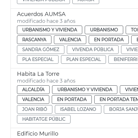
Acuerdos AUMSA
modificado hace 3 años
URBANISMO Y VIVIENDA
URBANISMO
TO
RASCANYA
VALENCIA
EN PORTADA
SANDRA GÓMEZ
VIVENDA PÚBLICA
VIVI
PLA ESPECIAL
PLAN ESPECIAL
BENIFERRI
Habita La Torre
modificado hace 3 años
ALCALDÍA
URBANISMO Y VIVIENDA
VIVI
VALENCIA
EN PORTADA
EN PORTADA TE
JOAN RIBÓ
ISABEL LOZANO
BORJA SAN
HABITATGE PÚBLIC
Edificio Murillo