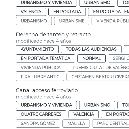
URBANISMO Y VIVIENDA
URBANISMO
TO
VALENCIA
EN PORTADA
EN PORTADA TE
URBANISMO
URBANISME
VIVENDA PÚBL
Derecho de tanteo y retracto
modificado hace 4 años
AYUNTAMIENTO
TODAS LAS AUDIENCIAS
EN PORTADA TEMÁTICA
NORMAL
SERGI 
VIVIENDA PÚBLICA
PREMIS CIUTAT DE VALÈNC
FIRA LLIBRE ANTIC
CERTAMEN BEATRIU CIVER
Canal acceso ferroviario
modificado hace 4 años
URBANISMO Y VIVIENDA
URBANISMO
TO
QUATRE CARRERES
VALENCIA
EN PORTA
SANDRA GÓMEZ
MALILLA
PARC CENTRAL