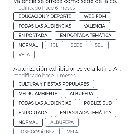
València se ofrece como sede de la competición internacional de vela SailGP
modificado hace 6 meses
EDUCACIÓN Y DEPORTE
WEB FDM
TODAS LAS AUDIENCIAS
VALENCIA
EN PORTADA
EN PORTADA TEMÁTICA
NORMAL
JGL
SEDE
SEU
VELA
Autorización exhibiciones vela latina Albufera València
modificado hace 11 meses
CULTURA Y FIESTAS POPULARES
MEDIO AMBIENTE
ALBUFERA
TODAS LAS AUDIENCIAS
POBLES SUD
EN PORTADA
EN PORTADA TEMÁTICA
NORMAL
ALBUFERA
JOSÉ GOSÁLBEZ
VELA