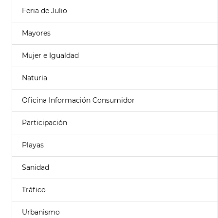
Feria de Julio
Mayores
Mujer e Igualdad
Naturia
Oficina Información Consumidor
Participación
Playas
Sanidad
Tráfico
Urbanismo