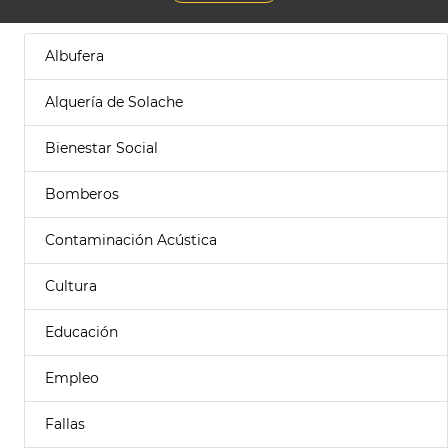
Albufera
Alquería de Solache
Bienestar Social
Bomberos
Contaminación Acústica
Cultura
Educación
Empleo
Fallas