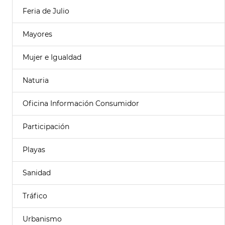
Feria de Julio
Mayores
Mujer e Igualdad
Naturia
Oficina Información Consumidor
Participación
Playas
Sanidad
Tráfico
Urbanismo