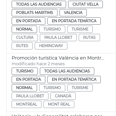
TODAS LAS AUDIENCIAS
CIUTAT VELLA
POBLATS MARITIMS
VALENCIA
EN PORTADA
EN PORTADA TEMÁTICA
NORMAL
TURISMO
TURISME
CULTURA
PAULA LLOBET
RUTAS
RUTES
HEMINGWAY
Promoción turística València en Montreal
modificado hace 2 meses
TURISMO
TODAS LAS AUDIENCIAS
EN PORTADA
EN PORTADA TEMÁTICA
NORMAL
TURISMO
TURISME
PAULA LLOBET
CANADÀ
MONTREAL
MONT REAL