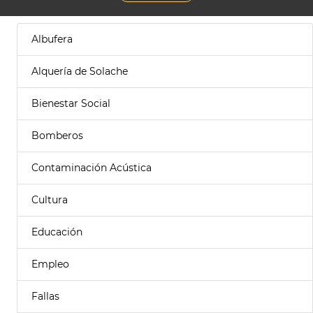
Albufera
Alquería de Solache
Bienestar Social
Bomberos
Contaminación Acústica
Cultura
Educación
Empleo
Fallas