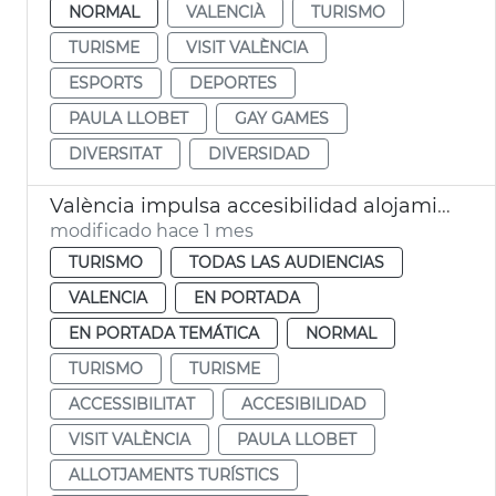
NORMAL
VALENCIÀ
TURISMO
TURISME
VISIT VALÈNCIA
ESPORTS
DEPORTES
PAULA LLOBET
GAY GAMES
DIVERSITAT
DIVERSIDAD
València impulsa accesibilidad alojamientos turísticos
modificado hace 1 mes
TURISMO
TODAS LAS AUDIENCIAS
VALENCIA
EN PORTADA
EN PORTADA TEMÁTICA
NORMAL
TURISMO
TURISME
ACCESSIBILITAT
ACCESIBILIDAD
VISIT VALÈNCIA
PAULA LLOBET
ALLOTJAMENTS TURÍSTICS