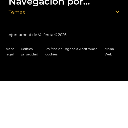
Navegación por...
Temas
Ajuntament de València ©
2026
Aviso
Política
Política de
Agencia Antifraude
Mapa
legal
privacidad
cookies
Web