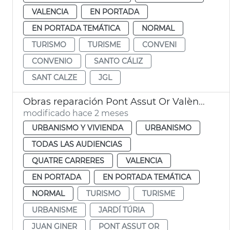
VALENCIA
EN PORTADA
EN PORTADA TEMÁTICA
NORMAL
TURISMO
TURISME
CONVENI
CONVENIO
SANTO CÁLIZ
SANT CALZE
JGL
Obras reparación Pont Assut Or València
modificado hace 2 meses
URBANISMO Y VIVIENDA
URBANISMO
TODAS LAS AUDIENCIAS
QUATRE CARRERES
VALENCIA
EN PORTADA
EN PORTADA TEMÁTICA
NORMAL
TURISMO
TURISME
URBANISME
JARDÍ TÚRIA
JUAN GINER
PONT ASSUT OR