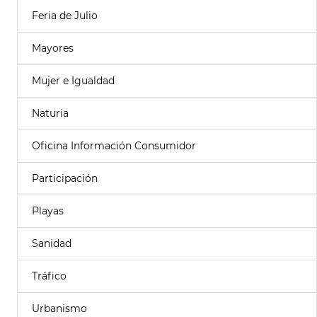
Feria de Julio
Mayores
Mujer e Igualdad
Naturia
Oficina Información Consumidor
Participación
Playas
Sanidad
Tráfico
Urbanismo