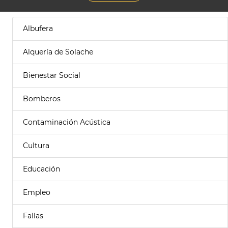
Albufera
Alquería de Solache
Bienestar Social
Bomberos
Contaminación Acústica
Cultura
Educación
Empleo
Fallas