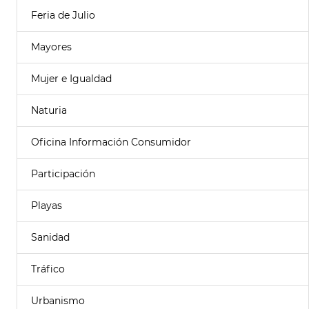
Feria de Julio
Mayores
Mujer e Igualdad
Naturia
Oficina Información Consumidor
Participación
Playas
Sanidad
Tráfico
Urbanismo