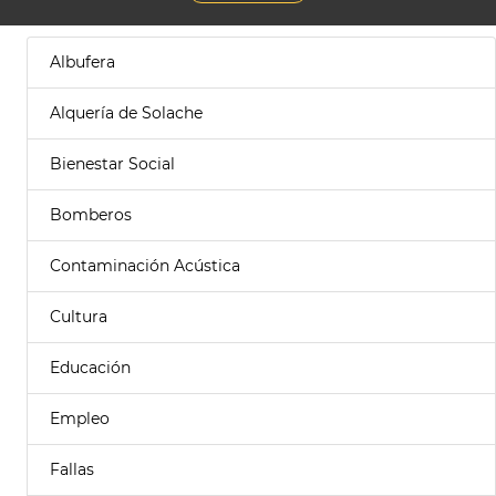
Albufera
Alquería de Solache
Bienestar Social
Bomberos
Contaminación Acústica
Cultura
Educación
Empleo
Fallas