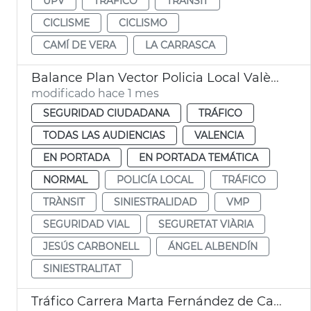
UPV
TRÁFICO
TRÀNSIT
CICLISME
CICLISMO
CAMÍ DE VERA
LA CARRASCA
Balance Plan Vector Policia Local València
modificado hace 1 mes
SEGURIDAD CIUDADANA
TRÁFICO
TODAS LAS AUDIENCIAS
VALENCIA
EN PORTADA
EN PORTADA TEMÁTICA
NORMAL
POLICÍA LOCAL
TRÁFICO
TRÀNSIT
SINIESTRALIDAD
VMP
SEGURIDAD VIAL
SEGURETAT VIÀRIA
JESÚS CARBONELL
ÁNGEL ALBENDÍN
SINIESTRALITAT
Tráfico Carrera Marta Fernández de Castro València