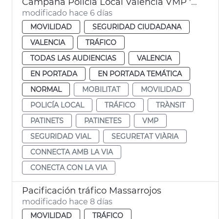
Campaña Policía Local València VMP 'Conecta con la vía'
modificado hace 6 días
MOVILIDAD
SEGURIDAD CIUDADANA
VALENCIA
TRÁFICO
TODAS LAS AUDIENCIAS
VALENCIA
EN PORTADA
EN PORTADA TEMÁTICA
NORMAL
MOBILITAT
MOVILIDAD
POLICÍA LOCAL
TRÁFICO
TRÀNSIT
PATINETS
PATINETES
VMP
SEGURIDAD VIAL
SEGURETAT VIÀRIA
CONNECTA AMB LA VIA
CONECTA CON LA VIA
Pacificación tráfico Massarrojos
modificado hace 8 días
MOVILIDAD
TRÁFICO