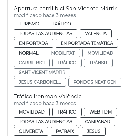
Apertura carril bici San Vicente Mártir
modificado hace 3 meses
TURISMO
TRÁFICO
TODAS LAS AUDIENCIAS
VALENCIA
EN PORTADA
EN PORTADA TEMÁTICA
NORMAL
MOBILITAT
MOVILIDAD
CARRIL BICI
TRÁFICO
TRÀNSIT
SANT VICENT MÀRTIR
JESÚS CARBONELL
FONDOS NEXT GEN
Tráfico Ironman València
modificado hace 3 meses
MOVILIDAD
TRÁFICO
WEB FDM
TODAS LAS AUDIENCIAS
CAMPANAR
OLIVERETA
PATRAIX
JESUS