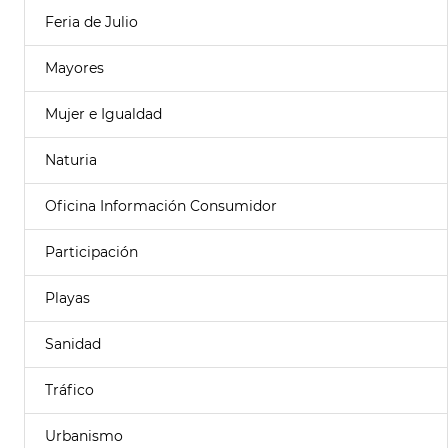
Feria de Julio
Mayores
Mujer e Igualdad
Naturia
Oficina Información Consumidor
Participación
Playas
Sanidad
Tráfico
Urbanismo