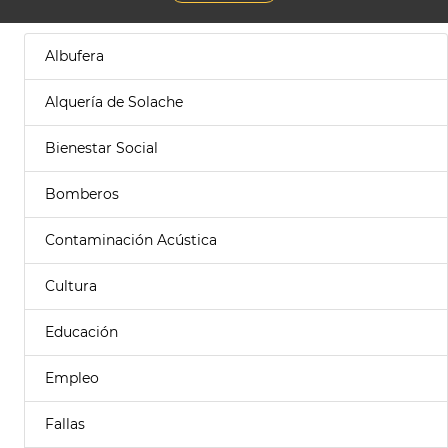
Albufera
Alquería de Solache
Bienestar Social
Bomberos
Contaminación Acústica
Cultura
Educación
Empleo
Fallas