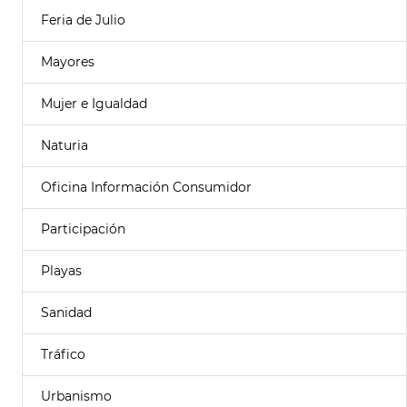
Feria de Julio
Mayores
Mujer e Igualdad
Naturia
Oficina Información Consumidor
Participación
Playas
Sanidad
Tráfico
Urbanismo