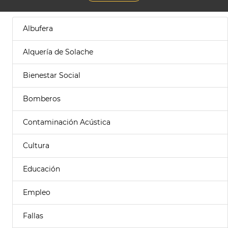
Albufera
Alquería de Solache
Bienestar Social
Bomberos
Contaminación Acústica
Cultura
Educación
Empleo
Fallas