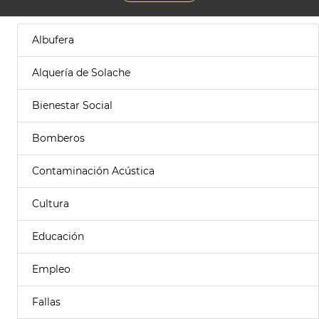
Albufera
Alquería de Solache
Bienestar Social
Bomberos
Contaminación Acústica
Cultura
Educación
Empleo
Fallas