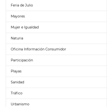
Feria de Julio
Mayores
Mujer e Igualdad
Naturia
Oficina Información Consumidor
Participación
Playas
Sanidad
Tráfico
Urbanismo