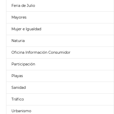
Feria de Julio
Mayores
Mujer e Igualdad
Naturia
Oficina Información Consumidor
Participación
Playas
Sanidad
Tráfico
Urbanismo