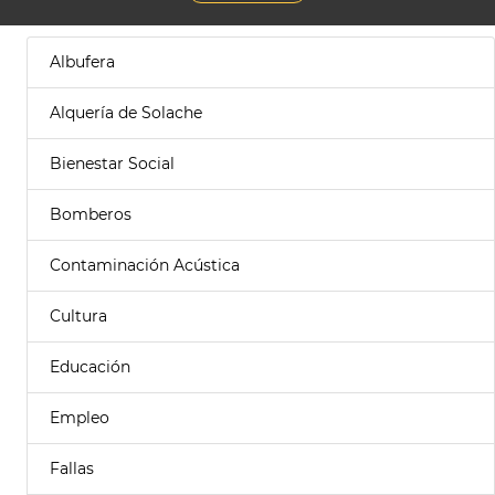
Albufera
Alquería de Solache
Bienestar Social
Bomberos
Contaminación Acústica
Cultura
Educación
Empleo
Fallas