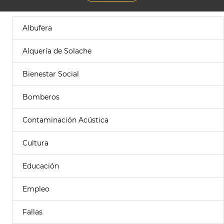
Albufera
Alquería de Solache
Bienestar Social
Bomberos
Contaminación Acústica
Cultura
Educación
Empleo
Fallas