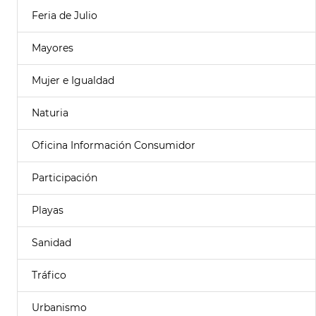
Feria de Julio
Mayores
Mujer e Igualdad
Naturia
Oficina Información Consumidor
Participación
Playas
Sanidad
Tráfico
Urbanismo