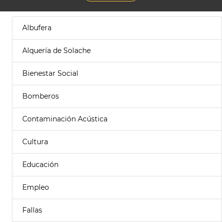
Albufera
Alquería de Solache
Bienestar Social
Bomberos
Contaminación Acústica
Cultura
Educación
Empleo
Fallas