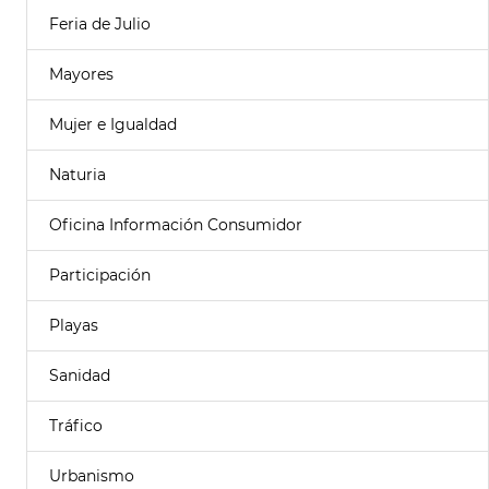
Feria de Julio
Mayores
Mujer e Igualdad
Naturia
Oficina Información Consumidor
Participación
Playas
Sanidad
Tráfico
Urbanismo