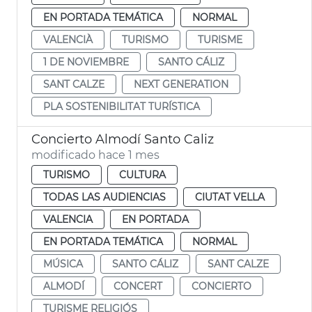
EN PORTADA TEMÁTICA
NORMAL
VALENCIÀ
TURISMO
TURISME
1 DE NOVIEMBRE
SANTO CÁLIZ
SANT CALZE
NEXT GENERATION
PLA SOSTENIBILITAT TURÍSTICA
Concierto Almodí Santo Caliz
modificado hace 1 mes
TURISMO
CULTURA
TODAS LAS AUDIENCIAS
CIUTAT VELLA
VALENCIA
EN PORTADA
EN PORTADA TEMÁTICA
NORMAL
MÚSICA
SANTO CÁLIZ
SANT CALZE
ALMODÍ
CONCERT
CONCIERTO
TURISME RELIGIÓS