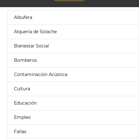
Albufera
Alquería de Solache
Bienestar Social
Bomberos
Contaminación Acústica
Cultura
Educación
Empleo
Fallas