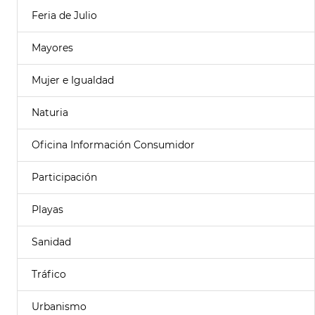
Feria de Julio
Mayores
Mujer e Igualdad
Naturia
Oficina Información Consumidor
Participación
Playas
Sanidad
Tráfico
Urbanismo