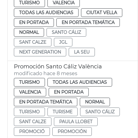
TURISMO
VALENCIA
TODAS LAS AUDIENCIAS
CIUTAT VELLA
EN PORTADA
EN PORTADA TEMÁTICA
NORMAL
SANTO CÁLIZ
SANT CALZE
JGL
NEXT GENERATION
LA SEU
Promoción Santo Cáliz València
modificado hace 8 meses
TURISMO
TODAS LAS AUDIENCIAS
VALENCIA
EN PORTADA
EN PORTADA TEMÁTICA
NORMAL
TURISMO
TURISME
SANTO CÁLIZ
SANT CALZE
PAULA LLOBET
PROMOCIÓ
PROMOCIÓN