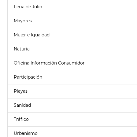
Feria de Julio
Mayores
Mujer e Igualdad
Naturia
Oficina Información Consumidor
Participación
Playas
Sanidad
Tráfico
Urbanismo