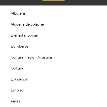
Albufera
Alquería de Solache
Bienestar Social
Bomberos
Contaminación Acústica
Cultura
Educación
Empleo
Fallas