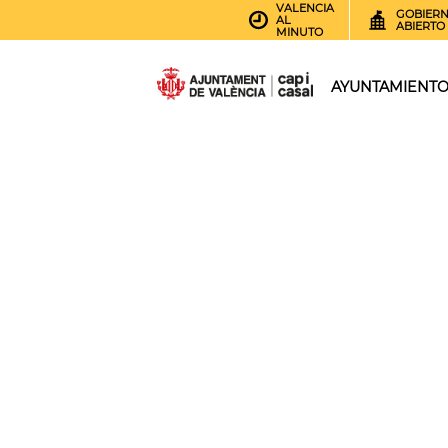
VALENCIA
GOBIER
AL
ABIERTO
MINUTO
AYUNTAMIENT