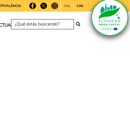
PPVALÈNCIA
VAL
CAS
CTUALIDAD