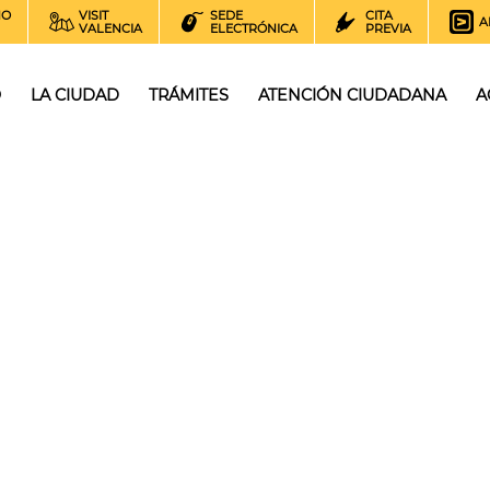
NO
VISIT
SEDE
CITA
A
VALENCIA
ELECTRÓNICA
PREVIA
O
LA CIUDAD
TRÁMITES
ATENCIÓN CIUDADANA
A