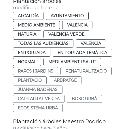
Plantación árboles
modificado hace 1 año
ALCALDÍA
AYUNTAMIENTO
MEDIO AMBIENTE
VALENCIA
NATURIA
VALENCIA VERDE
TODAS LAS AUDIENCIAS
VALENCIA
EN PORTADA
EN PORTADA TEMÁTICA
NORMAL
MEDI AMBIENT I SALUT
PARCS I JARDINS
RENATURALITZACIÓ
PLANTACIÓ
ARBRATGE
JUANMA BADENAS
CAPITALITAT VERDA
BOSC URBÀ
ECOSISTEMA URBÀ
Plantación árboles Maestro Rodrigo
modificado hace 3 años