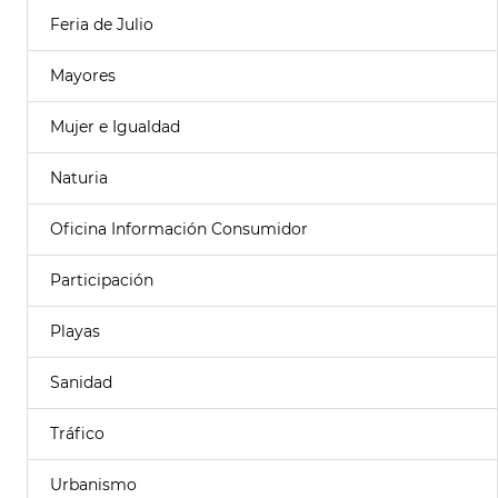
Feria de Julio
Mayores
Mujer e Igualdad
Naturia
Oficina Información Consumidor
Participación
Playas
Sanidad
Tráfico
Urbanismo