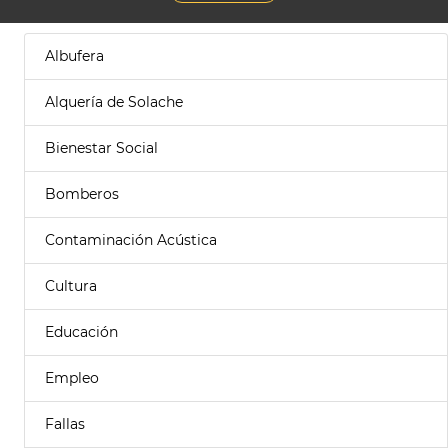
Albufera
Alquería de Solache
Bienestar Social
Bomberos
Contaminación Acústica
Cultura
Educación
Empleo
Fallas