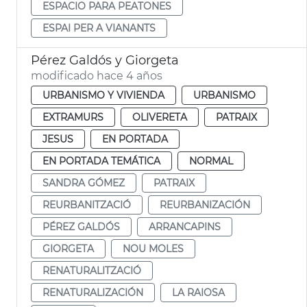
ESPACIO PARA PEATONES
ESPAI PER A VIANANTS
Pérez Galdós y Giorgeta
modificado hace 4 años
URBANISMO Y VIVIENDA
URBANISMO
EXTRAMURS
OLIVERETA
PATRAIX
JESUS
EN PORTADA
EN PORTADA TEMÁTICA
NORMAL
SANDRA GÓMEZ
PATRAIX
REURBANITZACIÓ
REURBANIZACIÓN
PÉREZ GALDÓS
ARRANCAPINS
GIORGETA
NOU MOLES
RENATURALITZACIÓ
RENATURALIZACIÓN
LA RAIOSA