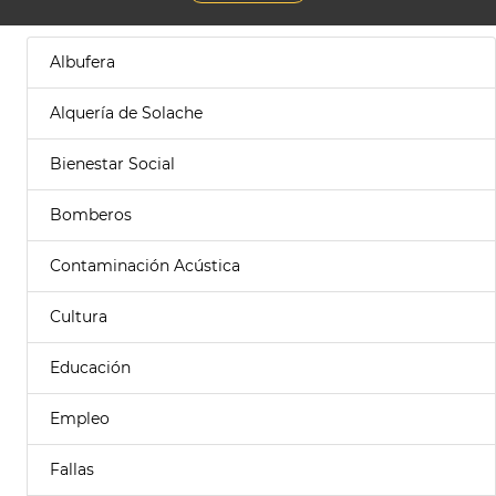
Albufera
Alquería de Solache
Bienestar Social
Bomberos
Contaminación Acústica
Cultura
Educación
Empleo
Fallas