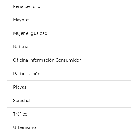
Feria de Julio
Mayores
Mujer e Igualdad
Naturia
Oficina Información Consumidor
Participación
Playas
Sanidad
Tráfico
Urbanismo