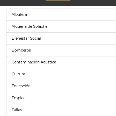
Albufera
Alquería de Solache
Bienestar Social
Bomberos
Contaminación Acústica
Cultura
Educación
Empleo
Fallas