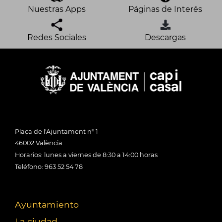
Nuestras Apps
Páginas de Interés
Redes Sociales
Descargas
Plaça de l'Ajuntament nº 1
46002 València
Horarios: lunes a viernes de 8:30 a 14:00 horas
Teléfono: 963 52 54 78
Ayuntamiento
La ciudad