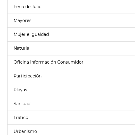
Feria de Julio
Mayores
Mujer e Igualdad
Naturia
Oficina Información Consumidor
Participación
Playas
Sanidad
Tráfico
Urbanismo