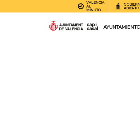
VALENCIA
GOBIER
AL
ABIERTO
MINUTO
AYUNTAMIENT