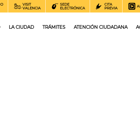
NO
VISIT
SEDE
CITA
A
VALENCIA
ELECTRÓNICA
PREVIA
O
LA CIUDAD
TRÁMITES
ATENCIÓN CIUDADANA
A