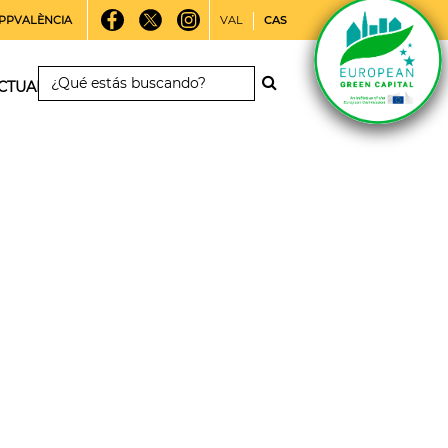
PPVALÈNCIA
VAL
CAS
CTUALIDAD