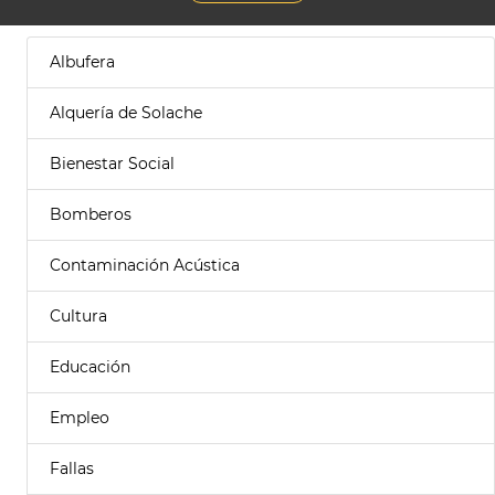
Albufera
Alquería de Solache
Bienestar Social
Bomberos
Contaminación Acústica
Cultura
Educación
Empleo
Fallas