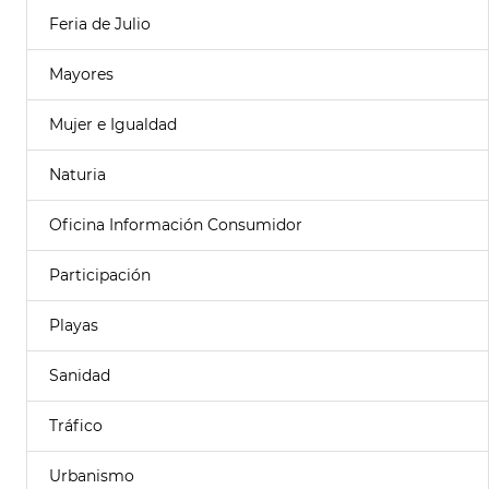
Feria de Julio
Mayores
Mujer e Igualdad
Naturia
Oficina Información Consumidor
Participación
Playas
Sanidad
Tráfico
Urbanismo