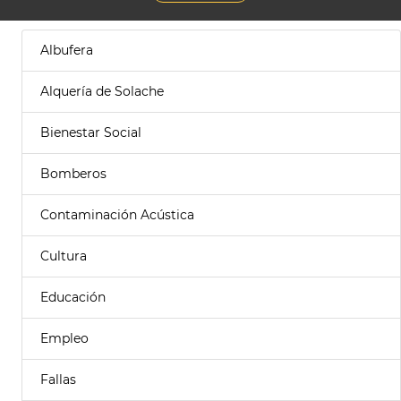
Albufera
Alquería de Solache
Bienestar Social
Bomberos
Contaminación Acústica
Cultura
Educación
Empleo
Fallas