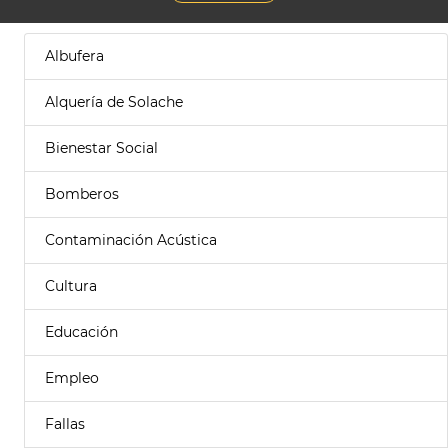
Albufera
Alquería de Solache
Bienestar Social
Bomberos
Contaminación Acústica
Cultura
Educación
Empleo
Fallas