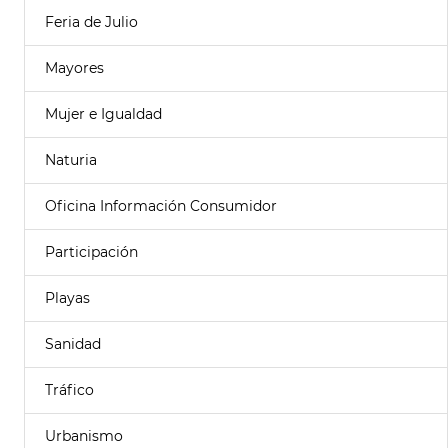
Feria de Julio
Mayores
Mujer e Igualdad
Naturia
Oficina Información Consumidor
Participación
Playas
Sanidad
Tráfico
Urbanismo