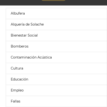
Albufera
Alquería de Solache
Bienestar Social
Bomberos
Contaminación Acústica
Cultura
Educación
Empleo
Fallas