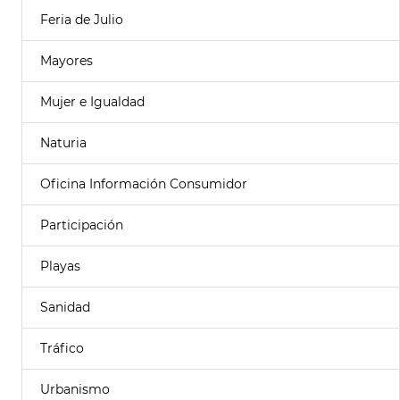
Feria de Julio
Mayores
Mujer e Igualdad
Naturia
Oficina Información Consumidor
Participación
Playas
Sanidad
Tráfico
Urbanismo