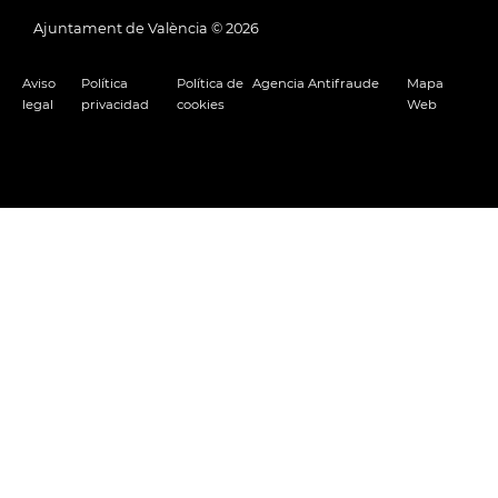
Ajuntament de València ©
2026
Aviso
Política
Política de
Agencia Antifraude
Mapa
legal
privacidad
cookies
Web