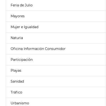
Feria de Julio
Mayores
Mujer e Igualdad
Naturia
Oficina Información Consumidor
Participación
Playas
Sanidad
Tráfico
Urbanismo