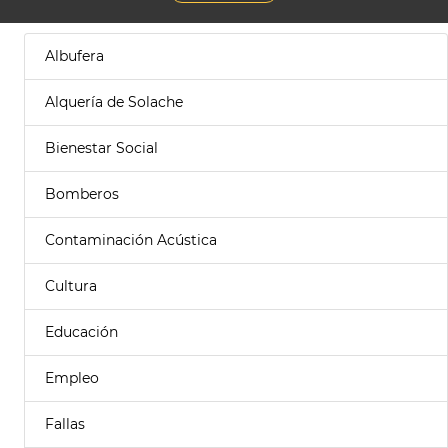
Albufera
Alquería de Solache
Bienestar Social
Bomberos
Contaminación Acústica
Cultura
Educación
Empleo
Fallas