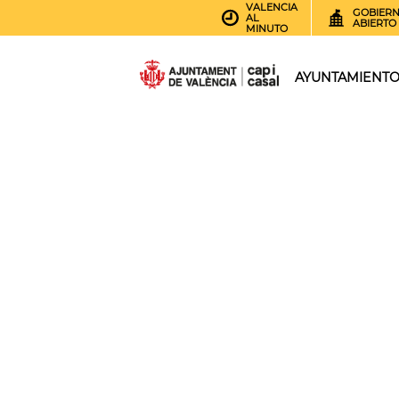
VALENCIA
GOBIER
AL
ABIERTO
MINUTO
AYUNTAMIENT