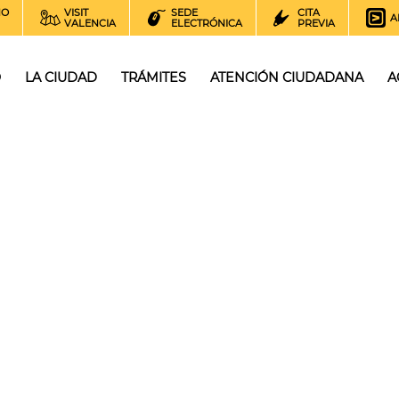
NO
VISIT
SEDE
CITA
A
VALENCIA
ELECTRÓNICA
PREVIA
O
LA CIUDAD
TRÁMITES
ATENCIÓN CIUDADANA
A