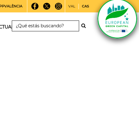
PPVALÈNCIA
VAL
CAS
CTUALIDAD