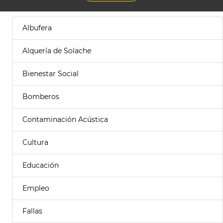
Albufera
Alquería de Solache
Bienestar Social
Bomberos
Contaminación Acústica
Cultura
Educación
Empleo
Fallas