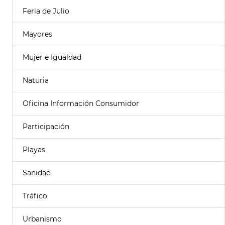
Feria de Julio
Mayores
Mujer e Igualdad
Naturia
Oficina Información Consumidor
Participación
Playas
Sanidad
Tráfico
Urbanismo