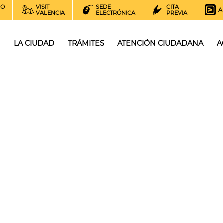
NO
VISIT
SEDE
CITA
A
VALENCIA
ELECTRÓNICA
PREVIA
O
LA CIUDAD
TRÁMITES
ATENCIÓN CIUDADANA
A