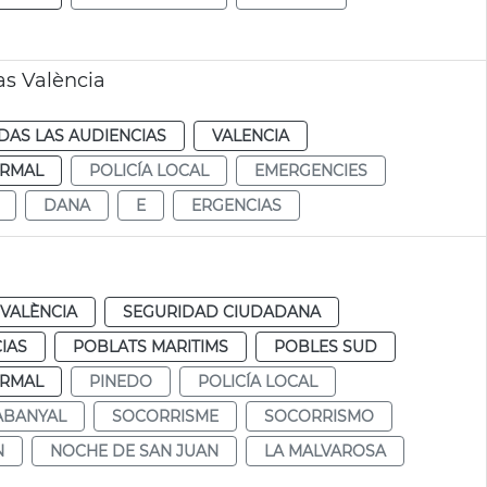
as València
DAS LAS AUDIENCIAS
VALENCIA
RMAL
POLICÍA LOCAL
EMERGENCIES
DANA
E
ERGENCIAS
VALÈNCIA
SEGURIDAD CIUDADANA
IAS
POBLATS MARITIMS
POBLES SUD
RMAL
PINEDO
POLICÍA LOCAL
ABANYAL
SOCORRISME
SOCORRISMO
N
NOCHE DE SAN JUAN
LA MALVAROSA