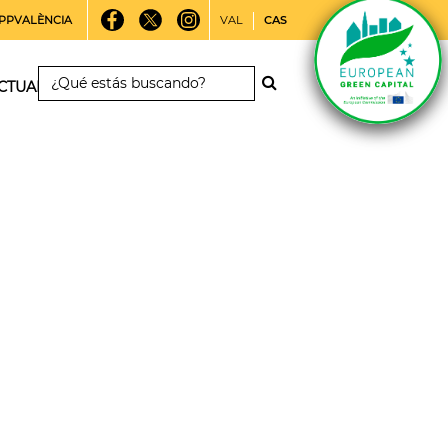
PPVALÈNCIA
VAL
CAS
CTUALIDAD