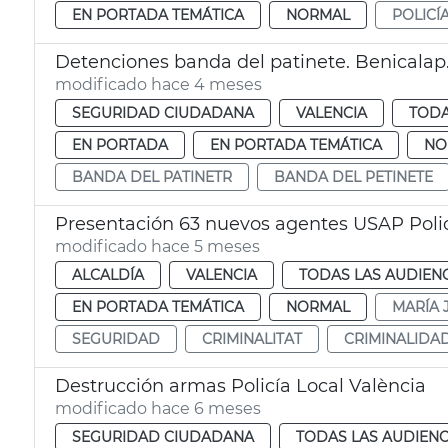
EN PORTADA TEMÁTICA
NORMAL
POLICÍ
Detenciones banda del patinete. Benicalap.
modificado hace 4 meses
SEGURIDAD CIUDADANA
VALENCIA
TODA
EN PORTADA
EN PORTADA TEMÁTICA
NO
BANDA DEL PATINETR
BANDA DEL PETINETE
Presentación 63 nuevos agentes USAP Polic
modificado hace 5 meses
ALCALDÍA
VALENCIA
TODAS LAS AUDIEN
EN PORTADA TEMÁTICA
NORMAL
MARÍA 
SEGURIDAD
CRIMINALITAT
CRIMINALIDA
Destrucción armas Policía Local València
modificado hace 6 meses
SEGURIDAD CIUDADANA
TODAS LAS AUDIENC