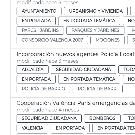
modificado hace 3 meses
AYUNTAMIENTO
URBANISMO Y VIVIENDA
EN PORTADA
EN PORTADA TEMÁTICA
NO
PARCS I JARDINS
PARQUES Y JARDINES
M
CONSORCIO VALENCIA 2007
MOCIONES
Incorporación nuevos agentes Policía Local
modificado hace 3 meses
ALCALDÍA
SEGURIDAD CIUDADANA
TODA
EN PORTADA
EN PORTADA TEMÁTICA
NO
POLICÍA DE BARRIO
POLICIA DE BARRI
Cooperación València París emergencias d
modificado hace 4 meses
SEGURIDAD CIUDADANA
BOMBEROS
TO
VALENCIA
EN PORTADA
EN PORTADA TE