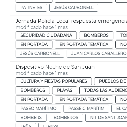
PATINETES
JESÚS CARBONELL
Jornada Policía Local respuesta emergenci
modificado hace 1 mes
SEGURIDAD CIUDADANA
BOMBEROS
TO
EN PORTADA
EN PORTADA TEMÁTICA
NO
JESÚS CARBONELL
JUAN CARLOS CABALLERO
Dispositivo Noche de San Juan
modificado hace 1 mes
CULTURA Y FIESTAS POPULARES
PUEBLOS DE 
BOMBEROS
PLAYAS
TODAS LAS AUDIENC
EN PORTADA
EN PORTADA TEMÁTICA
NO
PASEO MARÍTIMO
PASSEIG MARÍTIM
EL C
BOMBERS
BOMBEROS
NIT DE SANT JOA
LEÑA
LLENYA