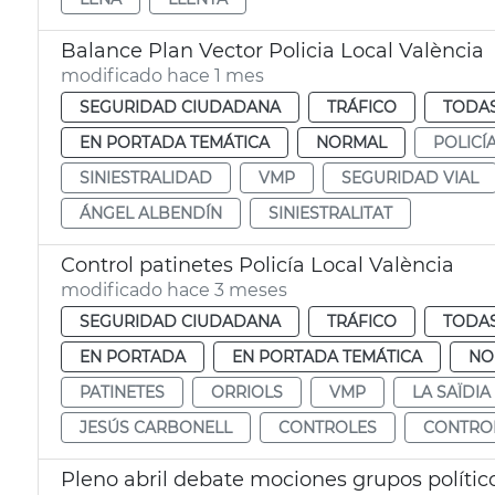
Balance Plan Vector Policia Local València
modificado hace 1 mes
SEGURIDAD CIUDADANA
TRÁFICO
TODAS
EN PORTADA TEMÁTICA
NORMAL
POLICÍ
SINIESTRALIDAD
VMP
SEGURIDAD VIAL
ÁNGEL ALBENDÍN
SINIESTRALITAT
Control patinetes Policía Local València
modificado hace 3 meses
SEGURIDAD CIUDADANA
TRÁFICO
TODAS
EN PORTADA
EN PORTADA TEMÁTICA
NO
PATINETES
ORRIOLS
VMP
LA SAÏDIA
JESÚS CARBONELL
CONTROLES
CONTRO
Pleno abril debate mociones grupos polític