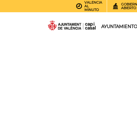
VALENCIA
GOBIER
AL
ABIERTO
MINUTO
AYUNTAMIENT