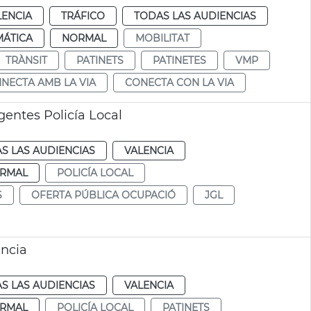
LENCIA
TRÁFICO
TODAS LAS AUDIENCIAS
MÁTICA
NORMAL
MOBILITAT
TRÀNSIT
PATINETS
PATINETES
VMP
NECTA AMB LA VIA
CONECTA CON LA VIA
entes Policía Local
S LAS AUDIENCIAS
VALENCIA
RMAL
POLICÍA LOCAL
S
OFERTA PÚBLICA OCUPACIÓ
JGL
ència
S LAS AUDIENCIAS
VALENCIA
RMAL
POLICÍA LOCAL
PATINETS