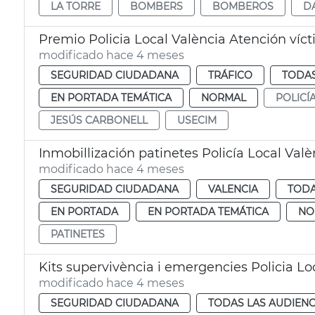
LA TORRE
BOMBERS
BOMBEROS
D
Premio Policia Local València Atención vícti
modificado hace 4 meses
SEGURIDAD CIUDADANA
TRÁFICO
TODAS
EN PORTADA TEMÁTICA
NORMAL
POLICÍ
JESÚS CARBONELL
USECIM
Inmobillización patinetes Policía Local Valè
modificado hace 4 meses
SEGURIDAD CIUDADANA
VALENCIA
TODA
EN PORTADA
EN PORTADA TEMÁTICA
NO
PATINETES
Kits supervivència i emergencies Policia Lo
modificado hace 4 meses
SEGURIDAD CIUDADANA
TODAS LAS AUDIENC