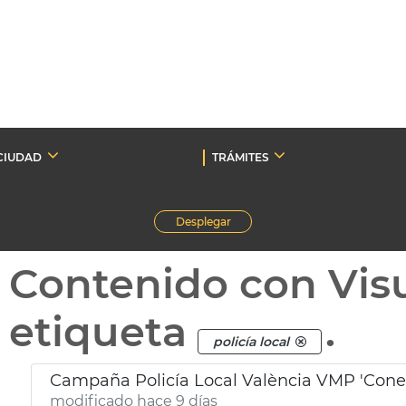
CIUDAD
TRÁMITES
Desplegar
Contenido con Vis
etiqueta
.
policía local
Campaña Policía Local València VMP 'Conec
modificado hace 9 días