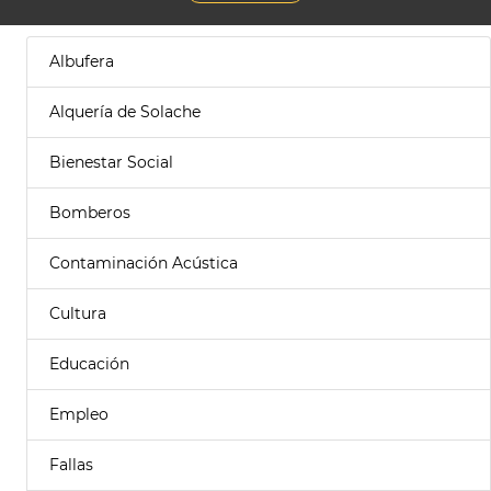
Albufera
Alquería de Solache
Bienestar Social
Bomberos
Contaminación Acústica
Cultura
Educación
Empleo
Fallas