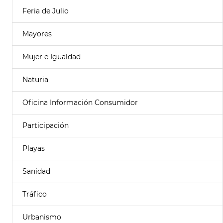
Feria de Julio
Mayores
Mujer e Igualdad
Naturia
Oficina Información Consumidor
Participación
Playas
Sanidad
Tráfico
Urbanismo