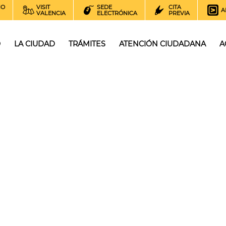
NO
VISIT
SEDE
CITA
A
VALENCIA
ELECTRÓNICA
PREVIA
O
LA CIUDAD
TRÁMITES
ATENCIÓN CIUDADANA
A