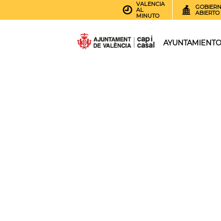
VALENCIA
GOBIER
AL
ABIERTO
MINUTO
AYUNTAMIENT