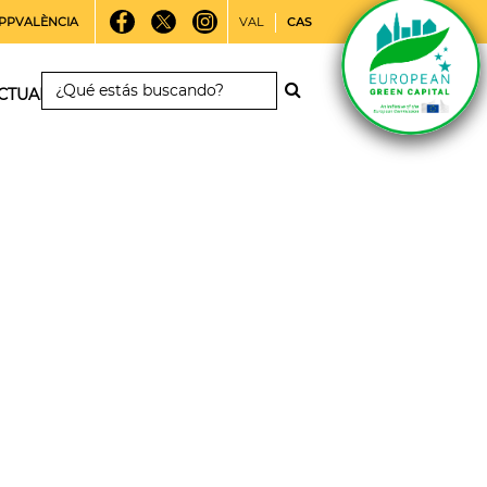
PPVALÈNCIA
VAL
CAS
CTUALIDAD