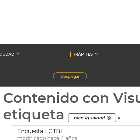
CIUDAD
TRÁMITES
Desplegar
Contenido con Vis
etiqueta
.
plan igualdad
Encuesta LGTBI
modificado hace 4 años