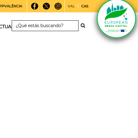
PPVALÈNCIA
VAL
CAS
CTUALIDAD