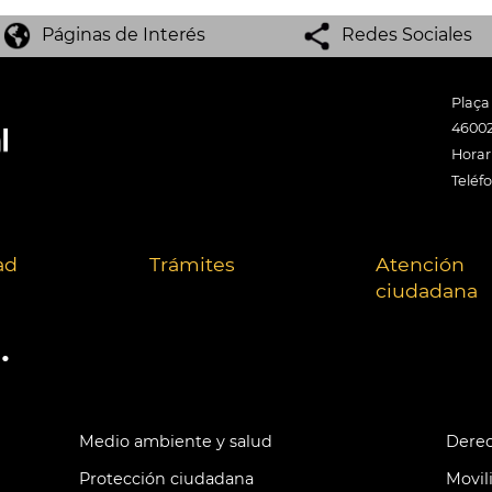
Páginas de Interés
Redes Sociales
Plaça
46002
Horari
Teléf
ad
Trámites
Atención
ciudadana
.
Medio ambiente y salud
Derec
Protección ciudadana
Movil