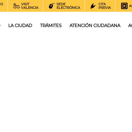
NO
VISIT
SEDE
CITA
A
VALENCIA
ELECTRÓNICA
PREVIA
O
LA CIUDAD
TRÁMITES
ATENCIÓN CIUDADANA
A