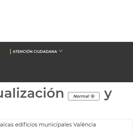
ATENCIÓN CIUDADANA
ualización
y
Normal
taicas edificios municipales València