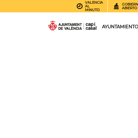
VALENCIA
GOBIER
AL
ABIERTO
MINUTO
AYUNTAMIENT