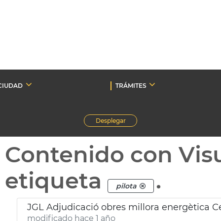
CIUDAD
TRÁMITES
Desplegar
Contenido con Vis
etiqueta
.
pilota
JGL Adjudicació obres millora energètica Ce
modificado hace 1 año