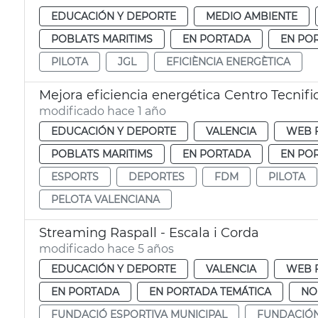
EDUCACIÓN Y DEPORTE
MEDIO AMBIENTE
POBLATS MARITIMS
EN PORTADA
EN PO
PILOTA
JGL
EFICIÈNCIA ENERGÈTICA
Mejora eficiencia energética Centro Tecnifi
modificado hace 1 año
EDUCACIÓN Y DEPORTE
VALENCIA
WEB 
POBLATS MARITIMS
EN PORTADA
EN PO
ESPORTS
DEPORTES
FDM
PILOTA
PELOTA VALENCIANA
Streaming Raspall - Escala i Corda
modificado hace 5 años
EDUCACIÓN Y DEPORTE
VALENCIA
WEB 
EN PORTADA
EN PORTADA TEMÁTICA
NO
FUNDACIÓ ESPORTIVA MUNICIPAL
FUNDACIÓN