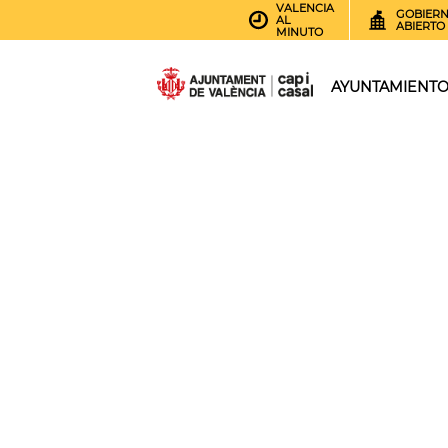
VALENCIA
GOBIER
AL
ABIERTO
MINUTO
AYUNTAMIENT