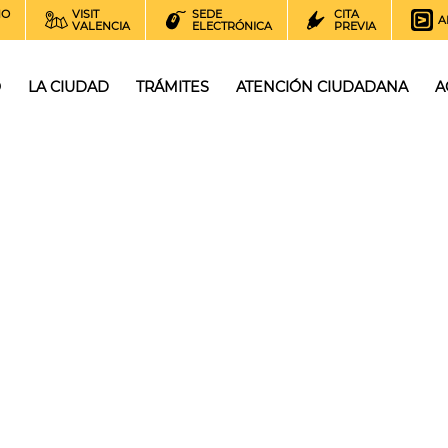
NO
VISIT
SEDE
CITA
A
VALENCIA
ELECTRÓNICA
PREVIA
O
LA CIUDAD
TRÁMITES
ATENCIÓN CIUDADANA
A