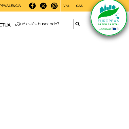
PPVALÈNCIA
VAL
CAS
CTUALIDAD