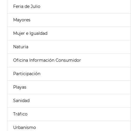
Feria de Julio
Mayores
Mujer e Igualdad
Naturia
Oficina Información Consumidor
Participación
Playas
Sanidad
Tráfico
Urbanismo