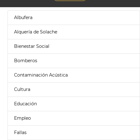
Albufera
Alquería de Solache
Bienestar Social
Bomberos
Contaminación Acústica
Cultura
Educación
Empleo
Fallas