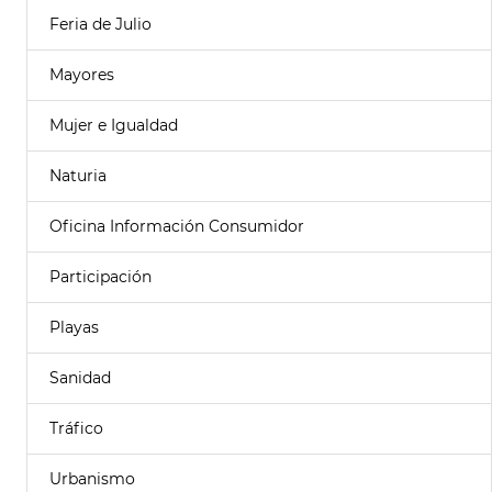
Feria de Julio
Mayores
Mujer e Igualdad
Naturia
Oficina Información Consumidor
Participación
Playas
Sanidad
Tráfico
Urbanismo