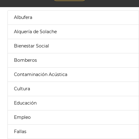
Albufera
Alquería de Solache
Bienestar Social
Bomberos
Contaminación Acústica
Cultura
Educación
Empleo
Fallas